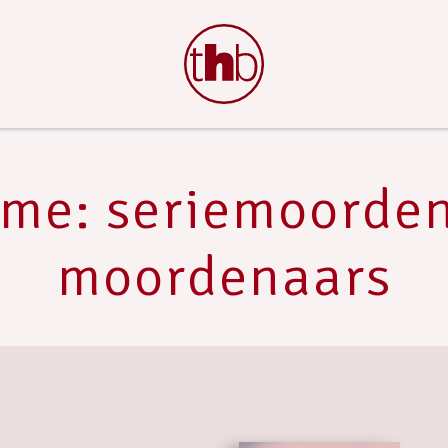
ime: seriemoorde
moordenaars