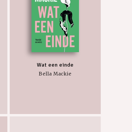
Wat een einde
Bella Mackie