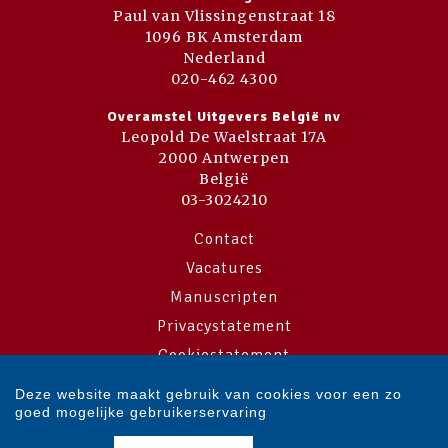
Paul van Vlissingenstraat 18
1096 BK Amsterdam
Nederland
020-462 4300
Overamstel Uitgevers België nv
Leopold De Waelstraat 17A
2000 Antwerpen
België
03-3024210
Contact
Vacatures
Manuscripten
Privacystatement
Cookiestatement
Cookie-instellingen
Deze website maakt gebruik van cookies voor een zo
goed mogelijke gebruikerservaring