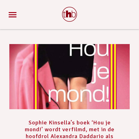
Sophie Kinsella’s boek ‘Hou je
mond!’ wordt verfilmd, met in de
hoofdrol Alexandra Daddario als