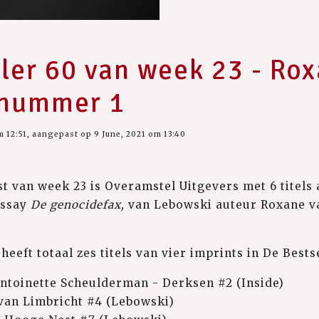
ler 60 van week 23 - Ro
 nummer 1
m 12:51, aangepast op 9 June, 2021 om 13:40
jst van week 23 is Overamstel Uitgevers met 6 titels
essay
De genocidefax,
van Lebowski auteur Roxane va
eeft totaal zes titels van vier imprints in De Bestse
ntoinette Scheulderman - Derksen #2 (Inside)
van Limbricht #4 (Lebowski)