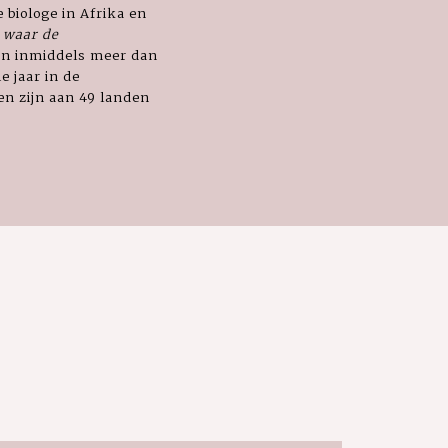
 biologe in Afrika en
 waar de
ijn inmiddels meer dan
e jaar in de
en zijn aan 49 landen