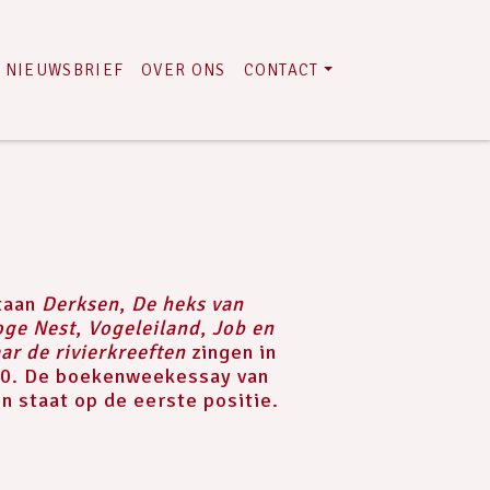
NIEUWSBRIEF
OVER ONS
CONTACT
taan
Derksen
,
De heks van
oge Nest
,
Vogeleiland
,
Job en
ar de rivierkreeften
zingen in
60. De boekenweekessay van
n staat op de eerste positie.