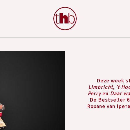
Deze week s
Limbricht
,
't Ho
Perry
en
Daar wa
De Bestseller 
Roxane van Ipere