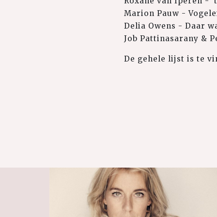
Roxane van Iperen - '
Marion Pauw - Vogele
Delia Owens - Daar wa
Job Pattinasarany & P
De gehele lijst is te 