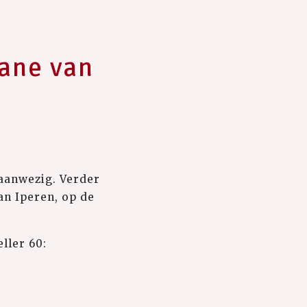
xane van
 aanwezig. Verder
n Iperen, op de
ller 60: