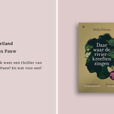
eiland
on Pauw
jk weer een thriller van
Pauw! En wat voor een!