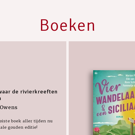
Boeken
waar de rivierkreeften
n
 Owens
iste boek aller tijden nu
iale gouden editie!