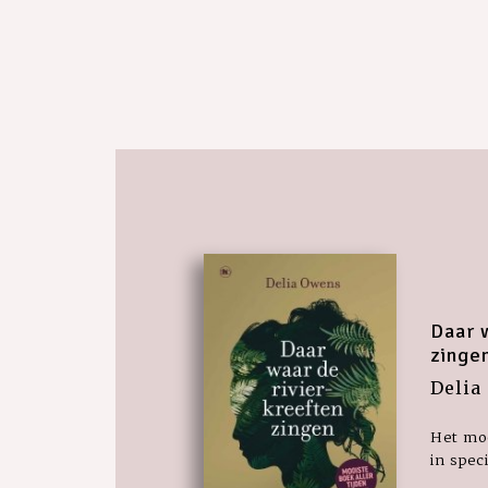
Daar 
zinge
Delia
Het moo
in spec