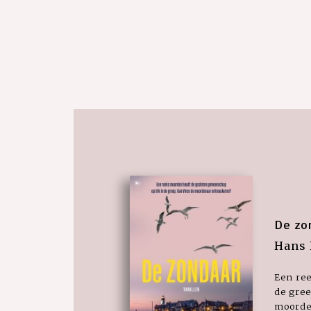
De zo
Hans 
Een re
de gree
moorde