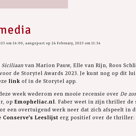
 media
023 om 16:00, aangepast op 24 February, 2023 om 11:34
 Siciliaan
van Marion Pauw, Elle van Rijn, Roos Sch
oor de Storytel Awards 2023. Je kunt nog op dit l
deze
link
of in de Storytel app.
 deze week wederom een mooie recensie over
De zo
er, op
Emopheliac.nl
. Faber weet in zijn thriller d
r een overtuigend werk neer dat zich afspeelt in de
de
Conserve's Leeslijst
erg positief over de thriller