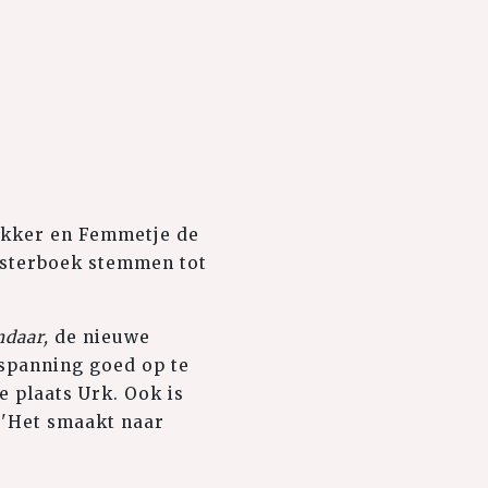
likker en Femmetje de
uisterboek stemmen tot
ndaar,
de nieuwe
e spanning goed op te
 plaats Urk. Ook is
: 'Het smaakt naar