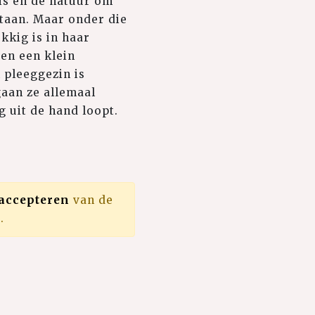
is en de natuur om
staan. Maar onder die
kkig is in haar
 en een klein
 pleeggezin is
aan ze allemaal
g uit de hand loopt.
 accepteren
van de
.