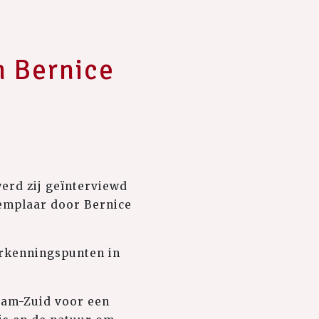
n Bernice
erd zij geïnterviewd
xemplaar door Bernice
erkenningspunten in
dam-Zuid voor een