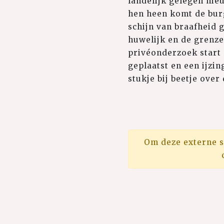
landelijk gelegen ni
hen heen komt de burg
schijn van braafheid g
huwelijk en de grenze
privéonderzoek start 
geplaatst en een ijzi
stukje bij beetje over
Om deze externe s