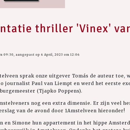
tatie thriller 'Vinex' va
om 09:30, aangepast op 6 April, 2023 om 12:06
elveen sprak onze uitgever Tomás de auteur toe, w
o journalist Paul van Liempt en werd het eerste e
e burgemeester (Tjapko Poppens).
mstelveners nog een extra dimensie. Er zijn veel h
verslag van de avond door 1Amstelveen hieronder!
in en Simone hun appartement in het hippe Amster