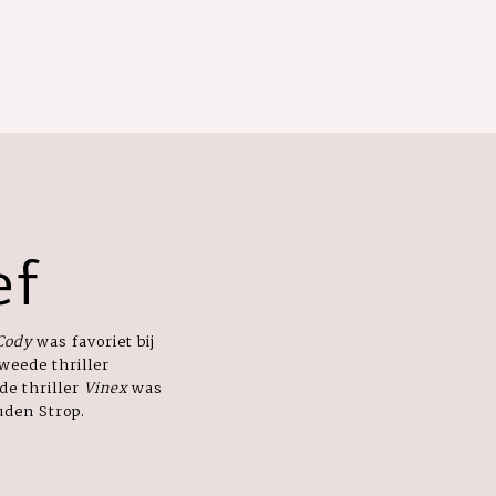
ef
Cody
was favoriet bij
weede thriller
de thriller
Vinex
was
uden Strop.