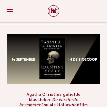
Agatha Christies geliefde
klassieker
De versierde
bezemsteel
nu als Hollywoodfilm