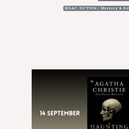
BISAC: FICTION / Mystery & De