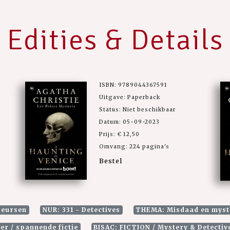
Edities & Details
ISBN: 9789044367591
Uitgave: Paperback
Status: Niet beschikbaar
Datum: 05-09-2023
Prijs: € 12,50
Omvang: 224 pagina's
Bestel
Deursen
NUR: 331 - Detectives
THEMA: Misdaad en myste
er / spannende fictie
BISAC: FICTION / Mystery & Detective