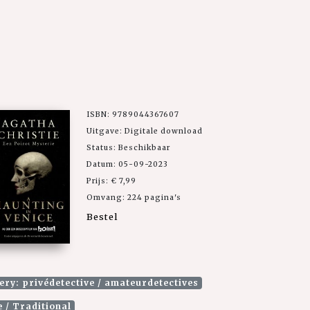
ISBN: 9789044367607
Uitgave: Digitale download
Status: Beschikbaar
Datum: 05-09-2023
Prijs: € 7,99
Omvang: 224 pagina's
Bestel
ry: privédetective / amateurdetectives
 / Traditional