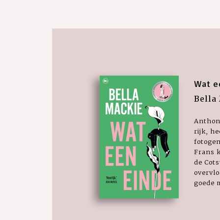
Wat e
Bella
Anthony
rijk, h
fotogen
Frans k
de Cot
overvlo
goede m