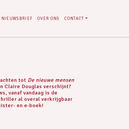
NIEUWSBRIEF
OVER ONS
CONTACT
wachten tot
De nieuwe mensen
n Claire Douglas verschijnt?
s, vanaf vandaag is de
riller al overal verkrijgbaar
uister- en e-boek!