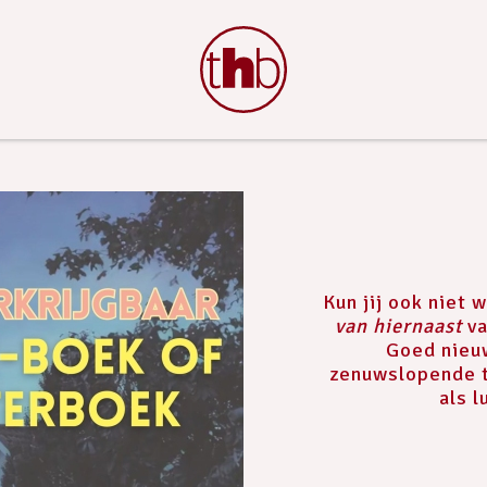
Kun jij ook niet 
van hiernaast
va
Goed nieuw
zenuwslopende th
als l