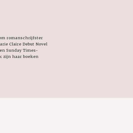
om romanschrijfster
arie Claire Debut Novel
een Sunday Times-
jk zijn haar boeken