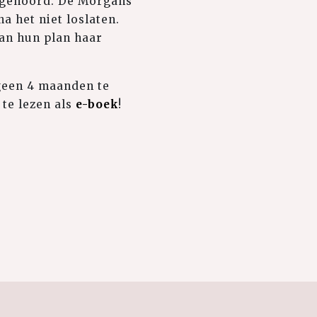
t gehoord. De Morgans
a het niet loslaten.
van hun plan haar
 geen 4 maanden te
 te lezen als
e-boek
!