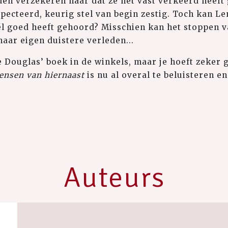
den verzekeren haar dat ze het vast verkeerd heef
ecteerd, keurig stel van begin zestig. Toch kan Len
él goed heeft gehoord? Misschien kan het stoppen 
aar eigen duistere verleden...
e Douglas’ boek in de winkels, maar je hoeft zeker
ensen van hiernaast
is nu al overal te beluisteren en
Auteurs