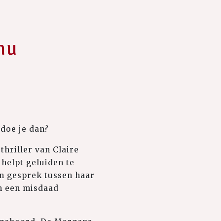
nu
doe je dan?
hriller van Claire
helpt geluiden te
en gesprek tussen haar
en een misdaad