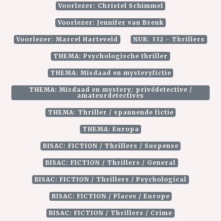
Voorlezer: Christel Schimmel
Voorlezer: Jennifer van Brenk
Voorlezer: Marcel Harteveld
NUR: 332 - Thrillers
THEMA: Psychologische thriller
THEMA: Misdaad en mysteryfictie
THEMA: Misdaad en mystery: privédetective /
amateurdetectives
THEMA: Thriller / spannende fictie
THEMA: Europa
BISAC: FICTION / Thrillers / Suspense
BISAC: FICTION / Thrillers / General
BISAC: FICTION / Thrillers / Psychological
BISAC: FICTION / Places / Europe
BISAC: FICTION / Thrillers / Crime