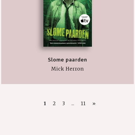
Slome paarden
Mick Herron
1
2
3
...
11
»