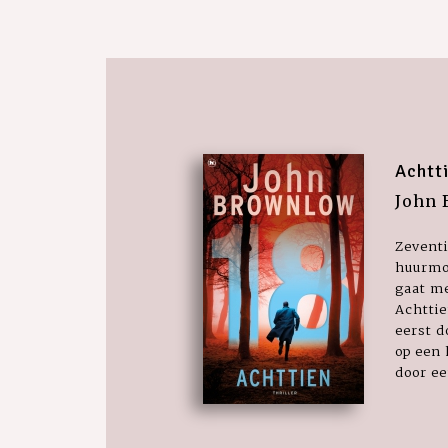
Achtt
John
Zeventi
huurmo
gaat me
Achtti
eerst 
op een 
door ee