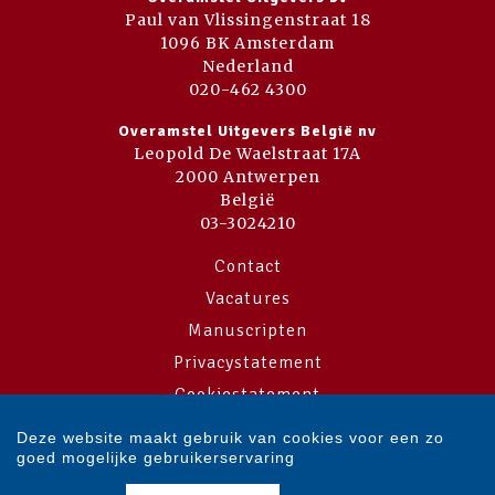
Paul van Vlissingenstraat 18
1096 BK Amsterdam
Nederland
020-462 4300
Overamstel Uitgevers België nv
Leopold De Waelstraat 17A
2000 Antwerpen
België
03-3024210
Contact
Vacatures
Manuscripten
Privacystatement
Cookiestatement
Cookie-instellingen
Deze website maakt gebruik van cookies voor een zo
goed mogelijke gebruikerservaring