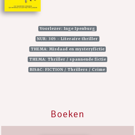
Voorlezer: Inge Ipenburg
NUR: 305 - Literaire thriller
THEMA: Misdaad en mysteryfictie
THEMA: Thriller / spannende fictie
BISAC: FICTION / Thrillers / Crime
Boeken