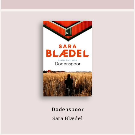
Dodenspoor
Sara Blædel