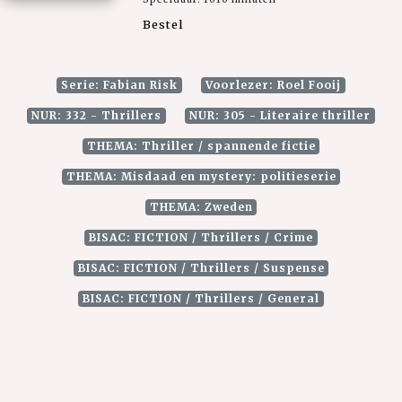
Bestel
Serie: Fabian Risk
Voorlezer: Roel Fooij
NUR: 332 - Thrillers
NUR: 305 - Literaire thriller
THEMA: Thriller / spannende fictie
THEMA: Misdaad en mystery: politieserie
THEMA: Zweden
BISAC: FICTION / Thrillers / Crime
BISAC: FICTION / Thrillers / Suspense
BISAC: FICTION / Thrillers / General