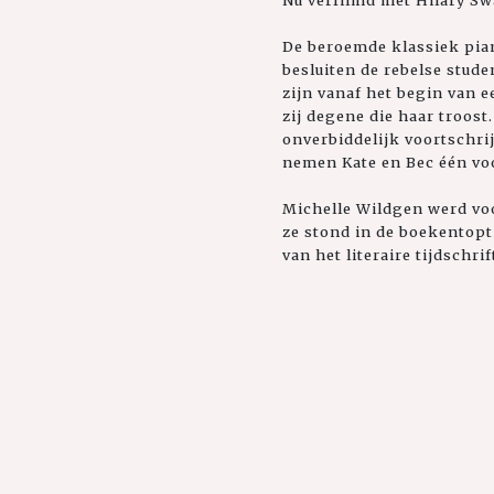
Nu verfilmd met Hilary S
De beroemde klassiek piani
besluiten de rebelse stude
zijn vanaf het begin van e
zij degene die haar troos
onverbiddelijk voortschri
nemen Kate en Bec één voo
Michelle Wildgen werd voo
ze stond in de boekentopti
van het literaire tijdschr