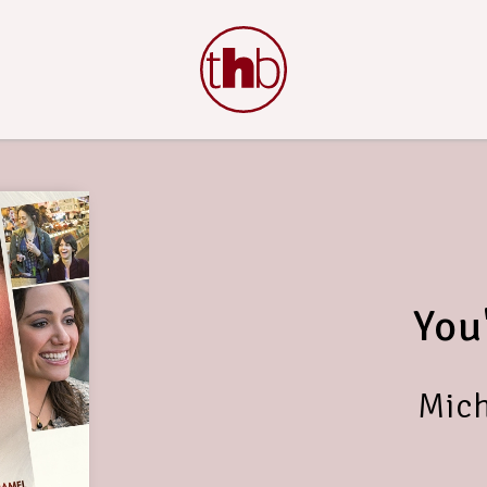
You
Mich