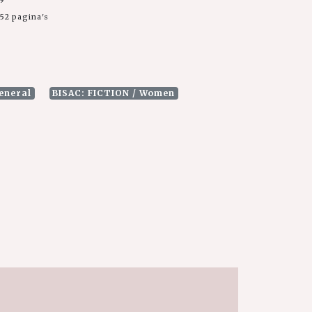
99
52 pagina's
eneral
BISAC: FICTION / Women