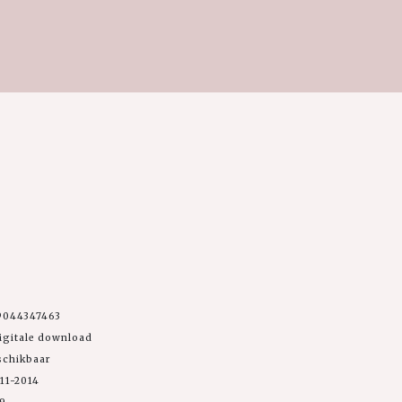
9044347463
igitale download
schikbaar
11-2014