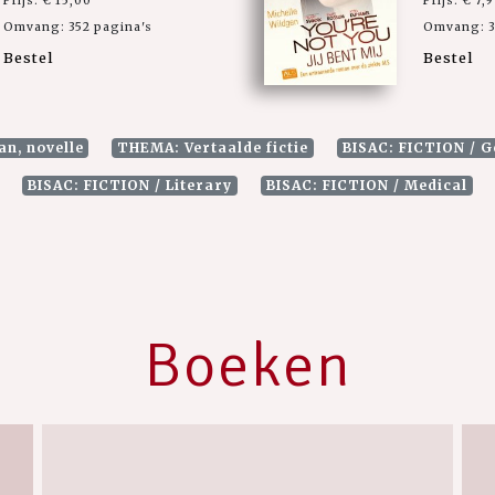
Prijs: € 15,00
Prijs: € 7,
Omvang: 352 pagina's
Omvang: 3
Bestel
Bestel
an, novelle
THEMA: Vertaalde fictie
BISAC: FICTION / G
BISAC: FICTION / Literary
BISAC: FICTION / Medical
Boeken