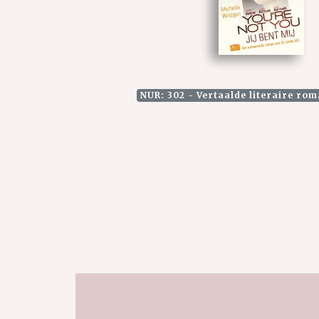
NUR: 302 - Vertaalde literaire rom