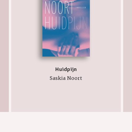
Huidpijn
Saskia Noort