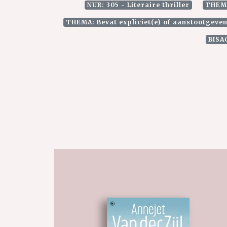
NUR: 305 - Literaire thriller
THEMA
THEMA: Bevat expliciet(e) of aanstootgeven
BISA