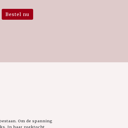
Bestel nu
g bestaan. Om de spanning
eks. In haar zoektocht