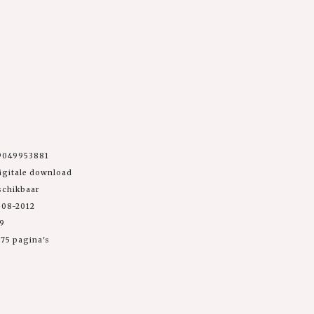
9049953881
igitale download
schikbaar
-08-2012
99
75 pagina's