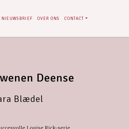
NIEUWSBRIEF
OVER ONS
CONTACT
dwenen Deense
ara Blædel
succesvolle Louise Rick-serie