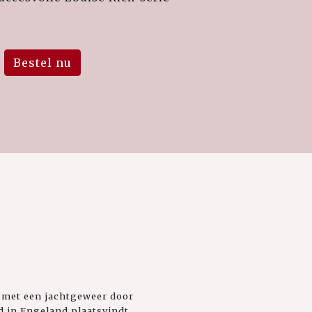
Bestel nu
 met een jachtgeweer door
 in Engeland plaatsvindt,