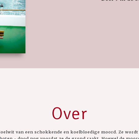
Over
doelwit van een schokkende en koelbloedige moord. Ze wordt
oten - dood nog voordat ze de grond raakt. Hoewel de moord