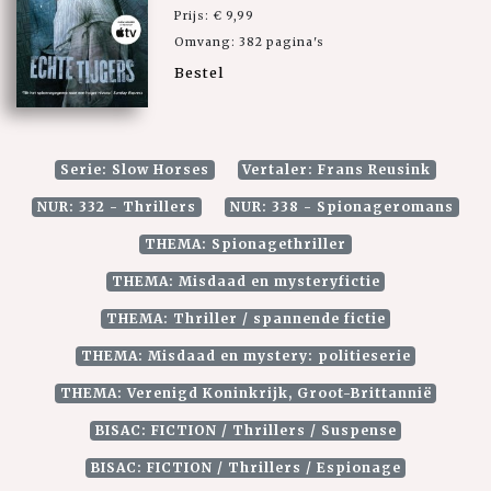
Prijs: € 9,99
Omvang: 382 pagina's
Bestel
Serie: Slow Horses
Vertaler: Frans Reusink
NUR: 332 - Thrillers
NUR: 338 - Spionageromans
THEMA: Spionagethriller
THEMA: Misdaad en mysteryfictie
THEMA: Thriller / spannende fictie
THEMA: Misdaad en mystery: politieserie
THEMA: Verenigd Koninkrijk, Groot-Brittannië
BISAC: FICTION / Thrillers / Suspense
BISAC: FICTION / Thrillers / Espionage