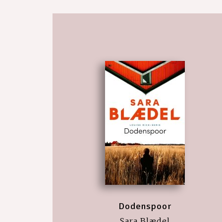
Dodenspoor
Sara Blædel