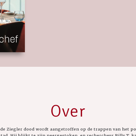
Over
de Ziegler dood wordt aangetroffen op de trappen van het pol
tad. Hij blijkt te zijn neergestoken, en rechercheur Billy T. 