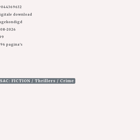
9044369632
igitale download
angekondigd
-08-2026
,99
96 pagina's
ISAC: FICTION / Thrillers / Crime