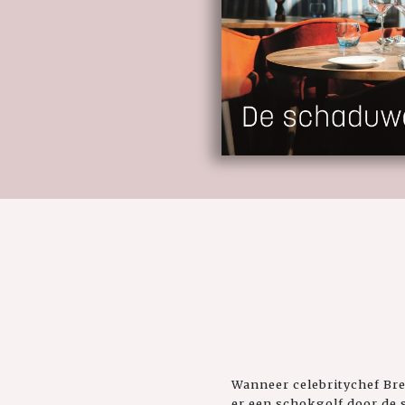
Wanneer celebritychef Bre
er een schokgolf door de s