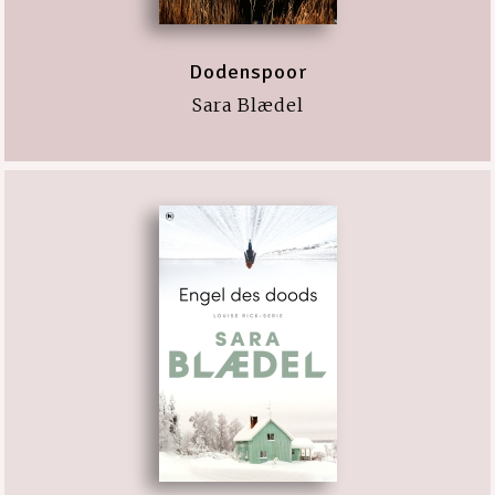
Dodenspoor
Sara Blædel