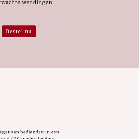
rwachte wendingen
Bestel nu
leger aan bedienden in een
s in de VS zouden hebben