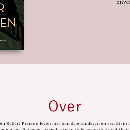
onve
Over
en Robert Preston leven met hun drie kinderen en een klein 
oge muur. Genevieve streeft ernaar te leven zoals ze dat thui