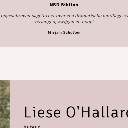
NBD Biblion
g opgeschreven pageturner over een dramatische familiegeschi
verlangen, zwijgen en hoop.'
Mirjam Scholten
Liese O'Halla
Auteur