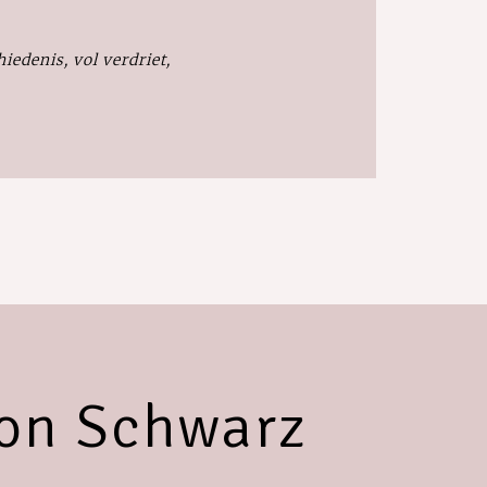
edenis, vol verdriet,
ron Schwarz