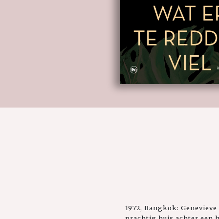
1972, Bangkok: Genevieve 
prachtig huis achter een h