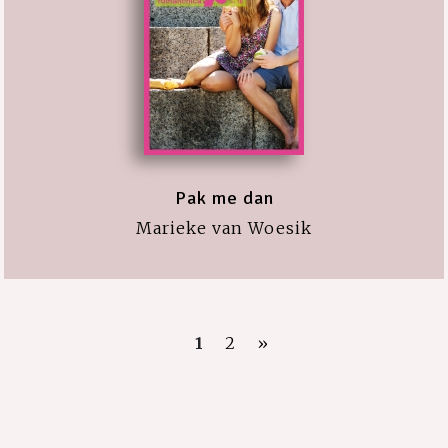
Pak me dan
Marieke van Woesik
1
2
»