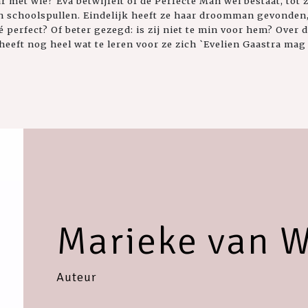
ar met wie? Eva betwijfelt of de Perfecte Man wel bestaat, tot
in schoolspullen. Eindelijk heeft ze haar droomman gevonden, 
 té perfect? Of beter gezegd: is zij niet te min voor hem? Over 
a heeft nog heel wat te leren voor ze zich `Evelien Gaastra mag
Marieke van W
Auteur