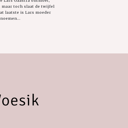
 ze Lars Gaastra ontmoet,
maar toch slaat de twijfel
dat laatste is Lars moeder
 noemen...
oesik