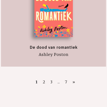
De dood van romantiek
Ashley Poston
1
2
3
...
7
»