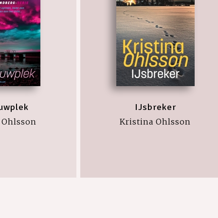
uwplek
IJsbreker
a Ohlsson
Kristina Ohlsson