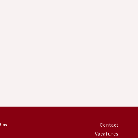
e
ë nv
Contact
Vacatures