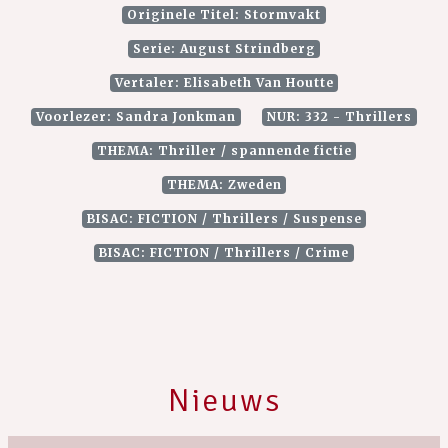
Originele Titel: Stormvakt
Serie: August Strindberg
Vertaler: Elisabeth Van Houtte
Voorlezer: Sandra Jonkman
NUR: 332 - Thrillers
THEMA: Thriller / spannende fictie
THEMA: Zweden
BISAC: FICTION / Thrillers / Suspense
BISAC: FICTION / Thrillers / Crime
Nieuws