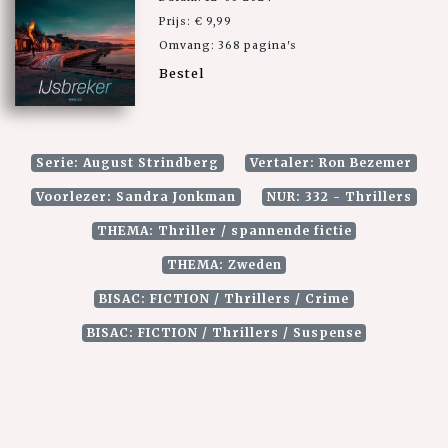
Prijs: € 9,99
Omvang: 368 pagina's
Bestel
Serie: August Strindberg
Vertaler: Ron Bezemer
Voorlezer: Sandra Jonkman
NUR: 332 - Thrillers
THEMA: Thriller / spannende fictie
THEMA: Zweden
BISAC: FICTION / Thrillers / Crime
BISAC: FICTION / Thrillers / Suspense