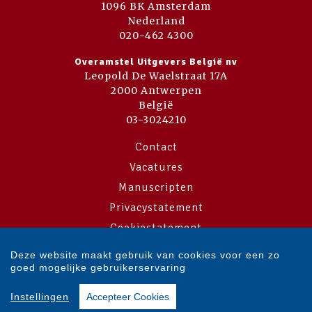
1096 BK Amsterdam
Nederland
020-462 4300
Overamstel Uitgevers België nv
Leopold De Waelstraat 17A
2000 Antwerpen
België
03-3024210
Contact
Vacatures
Manuscripten
Privacystatement
Cookiestatement
Cookie-instellingen
Deze website maakt gebruik van cookies voor een zo
goed mogelijke gebruikerservaring
Copyright © 2007-2026 Overamstel Uitgevers - Alle rechten voorbehouden
Instellingen
Accepteer Cookies
- Ontwerp door
Dog and Pony