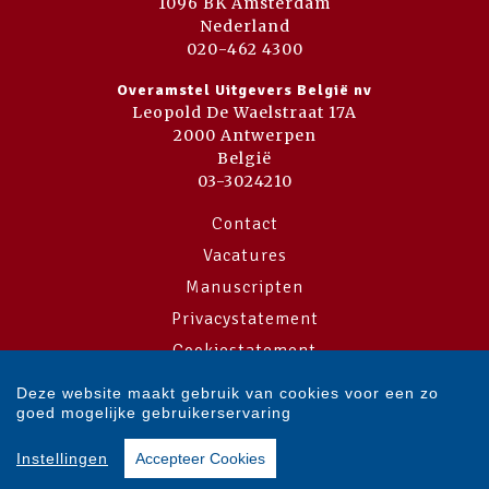
1096 BK Amsterdam
Nederland
020-462 4300
Overamstel Uitgevers België nv
Leopold De Waelstraat 17A
2000 Antwerpen
België
03-3024210
Contact
Vacatures
Manuscripten
Privacystatement
Cookiestatement
Cookie-instellingen
Deze website maakt gebruik van cookies voor een zo
goed mogelijke gebruikerservaring
Copyright © 2007-2026 Overamstel Uitgevers - Alle rechten voorbehouden
Instellingen
Accepteer Cookies
- Ontwerp door
Dog and Pony