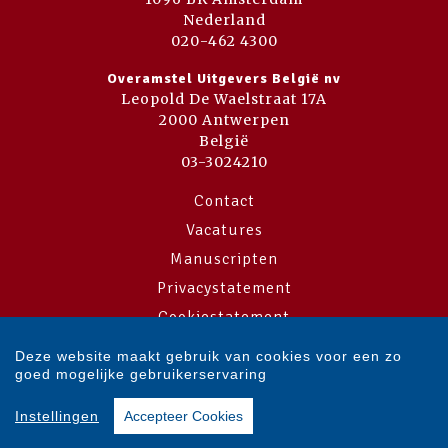
Nederland
020-462 4300
Overamstel Uitgevers België nv
Leopold De Waelstraat 17A
2000 Antwerpen
België
03-3024210
Contact
Vacatures
Manuscripten
Privacystatement
Cookiestatement
Cookie-instellingen
Deze website maakt gebruik van cookies voor een zo
goed mogelijke gebruikerservaring
Copyright © 2007-2026 Overamstel Uitgevers - Alle rechten voorbehouden
Instellingen
Accepteer Cookies
- Ontwerp door
Dog and Pony