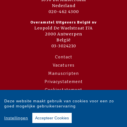
Nederland
020-462 4300
Overamstel Uitgevers België nv
Leopold De Waelstraat 17A
2000 Antwerpen
België
03-3024210
Contact
Vacatures
Manuscripten
Privacystatement
Cookiestatement
Cookie-instellingen
Deze website maakt gebruik van cookies voor een zo
goed mogelijke gebruikerservaring
Copyright © 2007-2026 Overamstel Uitgevers - Alle rechten voorbehouden
Instellingen
Accepteer Cookies
- Ontwerp door
Dog and Pony