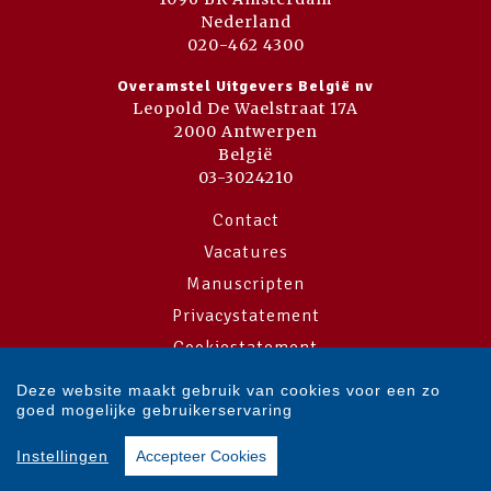
Nederland
020-462 4300
Overamstel Uitgevers België nv
Leopold De Waelstraat 17A
2000 Antwerpen
België
03-3024210
Contact
Vacatures
Manuscripten
Privacystatement
Cookiestatement
Cookie-instellingen
Deze website maakt gebruik van cookies voor een zo
goed mogelijke gebruikerservaring
Copyright © 2007-2026 Overamstel Uitgevers - Alle rechten voorbehouden
Instellingen
Accepteer Cookies
- Ontwerp door
Dog and Pony