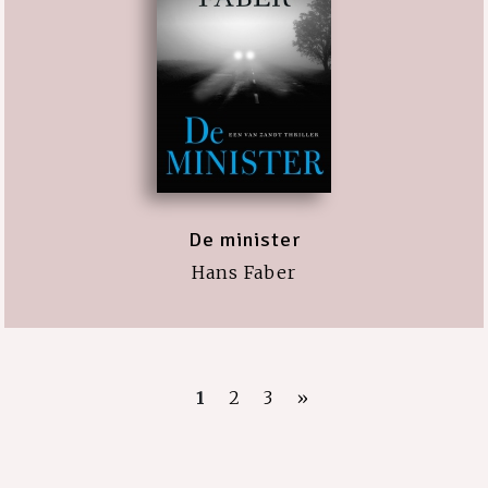
De minister
Hans Faber
1
2
3
»