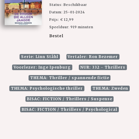
Status: Beschikbaar
Datum: 25-01-2024
Prijs: € 12,99
Speelduur: 919 minuten
Bestel
Serie: Linn Ståhl
Vertaler: Ron Bezemer
Voorlezer: Inge Ipenburg
NUR: 332 - Thrillers
THEMA: Thriller / spannende fictie
THEMA: Psychologische thriller
THEMA: Zweden
BISAC: FICTION / Thrillers / Suspense
BISAC: FICTION / Thrillers / Psychological