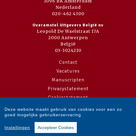
1096 BK Amsterdam
Nederland
020-462 4300
Overamstel Uitgevers België nv
Leopold De Waelstraat 17A
2000 Antwerpen
België
03-3024210
Contact
Vacatures
Manuscripten
Privacystatement
Cookiestatement
Cookie-instellingen
Deze website maakt gebruik van cookies voor een zo
goed mogelijke gebruikerservaring
Copyright © 2007-2026 Overamstel Uitgevers - Alle rechten voorbehouden
Instellingen
Accepteer Cookies
- Ontwerp door
Dog and Pony