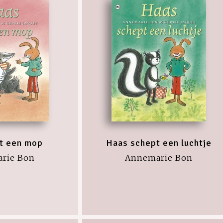
t een mop
Haas schept een luchtje
rie Bon
Annemarie Bon