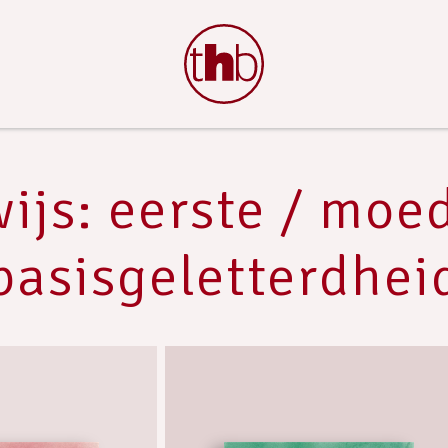
ijs: eerste / moed
basisgeletterdhei