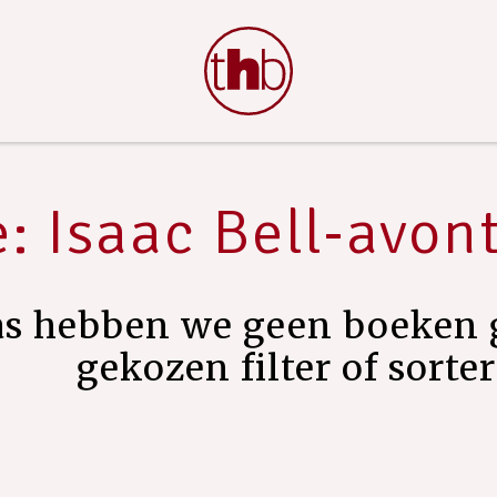
e: Isaac Bell-avon
as hebben we geen boeken 
gekozen filter of sorte