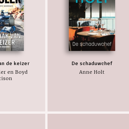
an de keizer
De schaduwchef
ler en Boyd
Anne Holt
rison