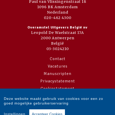
Paul van Vlissingenstraat 18
1096 BK Amsterdam
Nederland
020-462 4300
Overamstel Uitgevers België nv
Leopold De Waelstraat 17A
2000 Antwerpen
België
03-3024210
Contact
Vacatures
Manuscripten
Privacystatement
Cookiestatement
Cookie-instellingen
Deze website maakt gebruik van cookies voor een zo
goed mogelijke gebruikerservaring
Copyright © 2007-2026 Overamstel Uitgevers - Alle rechten voorbehouden
Instellingen
Accepteer Cookies