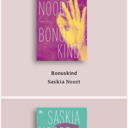
Bonuskind
Saskia Noort