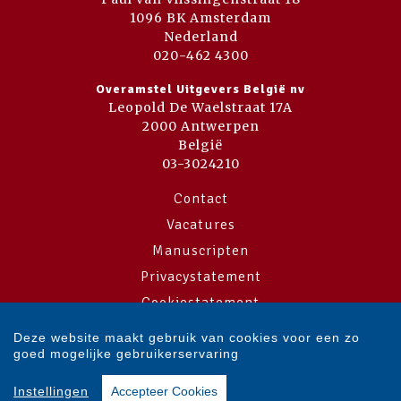
1096 BK Amsterdam
Nederland
020-462 4300
Overamstel Uitgevers België nv
Leopold De Waelstraat 17A
2000 Antwerpen
België
03-3024210
Contact
Vacatures
Manuscripten
Privacystatement
Cookiestatement
Cookie-instellingen
Deze website maakt gebruik van cookies voor een zo
goed mogelijke gebruikerservaring
Copyright © 2007-2026 Overamstel Uitgevers - Alle rechten voorbehouden
Instellingen
Accepteer Cookies
- Ontwerp door
Dog and Pony