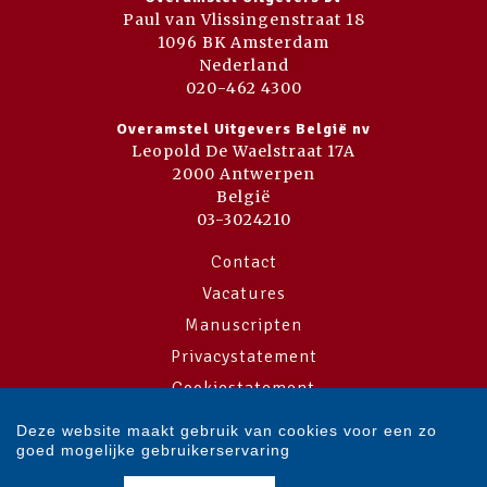
Paul van Vlissingenstraat 18
1096 BK Amsterdam
Nederland
020-462 4300
Overamstel Uitgevers België nv
Leopold De Waelstraat 17A
2000 Antwerpen
België
03-3024210
Contact
Vacatures
Manuscripten
Privacystatement
Cookiestatement
Cookie-instellingen
Deze website maakt gebruik van cookies voor een zo
goed mogelijke gebruikerservaring