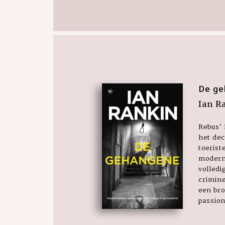
De ge
Ian R
Rebus'
het dec
toerist
modern
volledi
crimine
een bro
passion