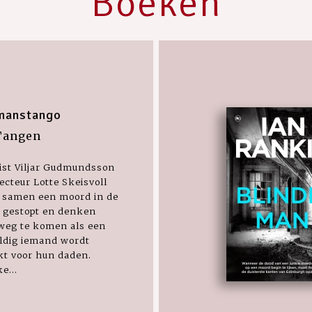
Boeken
manstango
Tangen
ist Viljar Gudmundsson
ecteur Lotte Skeisvoll
 samen een moord in de
t gestopt en denken
weg te komen als een
ldig iemand wordt
kt voor hun daden.
e...