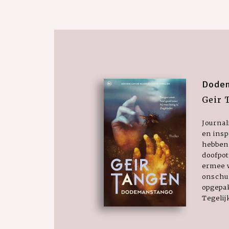
Dode
Geir 
Journal
en insp
hebben
doofpo
ermee 
onschu
opgepa
Tegelijk