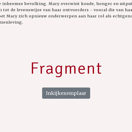
e inheemse bevolking. Mary overwint koude, honger en uitput
n tot de levenswijze van haar ontvoerders - vooral die van h
oet Mary zich opnieuw onderwerpen aan haar rol als echtgen
amenleving.
Fragment
Inkijkexemplaar