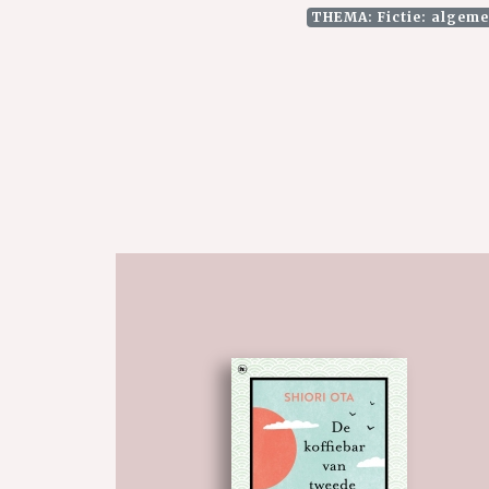
THEMA: Fictie: algeme