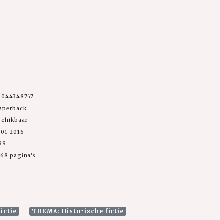
9044348767
Paperback
schikbaar
-01-2016
,99
68 pagina's
ictie
THEMA: Historische fictie