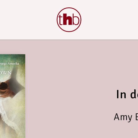
In d
Amy 