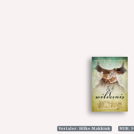
Vertaler: Hilke Makkink
NUR: 3