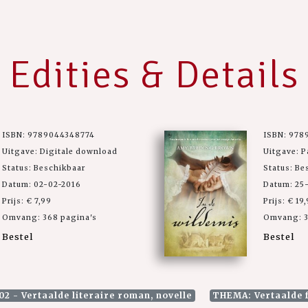
Edities & Details
ISBN: 9789044348774
ISBN: 978
Uitgave: Digitale download
Uitgave: 
Status: Beschikbaar
Status: Be
Datum: 02-02-2016
Datum: 25
Prijs: € 7,99
Prijs: € 19
Omvang: 368 pagina's
Omvang: 3
Bestel
Bestel
02 - Vertaalde literaire roman, novelle
THEMA: Vertaalde f