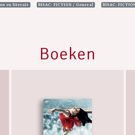
en en literair
BISAC: FICTION / General
BISAC: FICTION
Boeken