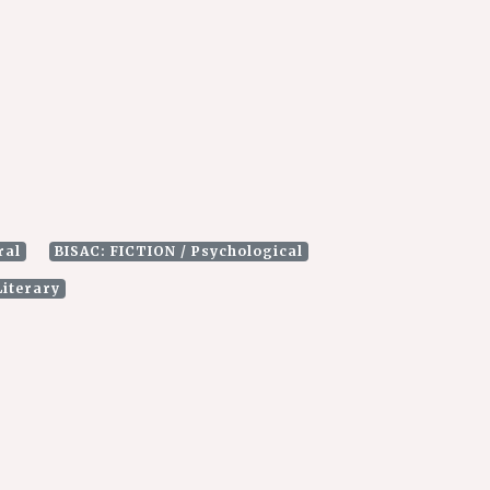
ral
BISAC: FICTION / Psychological
Literary