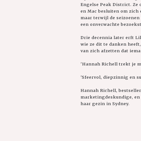
Engelse Peak District. Ze 
en Mac besluiten om zich e
maar terwijl de seizoenen
een onverwachte bezoekste
Drie decennia later erft L
wie ze dit te danken heeft
van zich afzetten dat iema
'Hannah Richell trekt je 
'Sfeervol, diepzinnig en 
Hannah Richell, bestseller
marketingdeskundige, en i
haar gezin in Sydney.