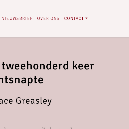
NIEUWSBRIEF
OVER ONS
CONTACT
 tweehonderd keer
ntsnapte
ace Greasley