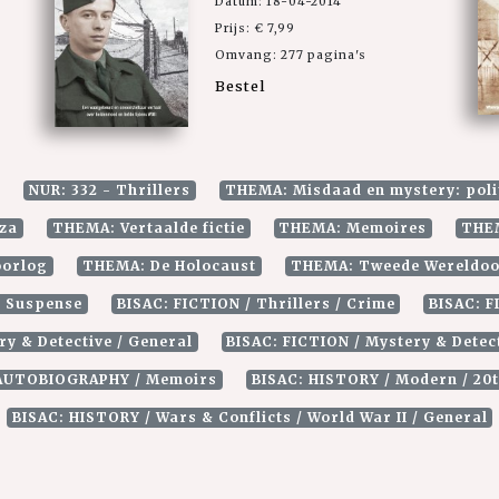
Datum: 18-04-2014
Prijs: € 7,99
Omvang: 277 pagina's
Bestel
NUR: 332 - Thrillers
THEMA: Misdaad en mystery: poli
oza
THEMA: Vertaalde fictie
THEMA: Memoires
THEM
oorlog
THEMA: De Holocaust
THEMA: Tweede Wereldoorl
/ Suspense
BISAC: FICTION / Thrillers / Crime
BISAC: F
ry & Detective / General
BISAC: FICTION / Mystery & Detect
 AUTOBIOGRAPHY / Memoirs
BISAC: HISTORY / Modern / 20t
BISAC: HISTORY / Wars & Conflicts / World War II / General