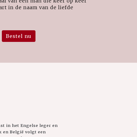
al van een man die keer op keer
art in de naam van de liefde
Bestel nu
st in het Engelse leger en
 en België volgt een