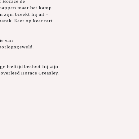
t Horace de
ntsnappen maar het kamp
 zijn, breekt hij uit -
arak. Keer op keer tart
ie van
 oorlogsgeweld,
e leeftijd besloot hij zijn
 overleed Horace Greasley,