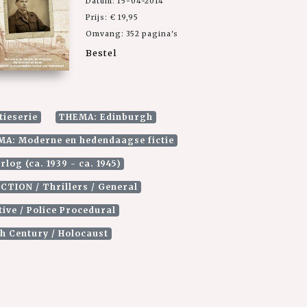
Datum: 15-04-2014
Prijs: € 19,95
Omvang: 352 pagina's
Bestel
tieserie
THEMA: Edinburgh
A: Moderne en hedendaagse fictie
og (ca. 1939 - ca. 1945)
ICTION / Thrillers / General
ive / Police Procedural
h Century / Holocaust