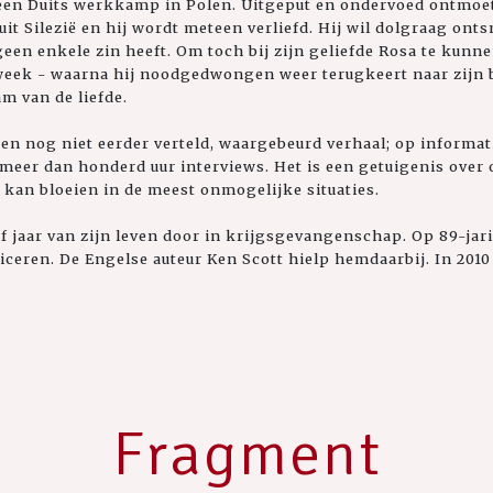
 een Duits werkkamp in Polen. Uitgeput en ondervoed ontmoe
 uit Silezië en hij wordt meteen verliefd. Hij wil dolgraag o
geen enkele zin heeft. Om toch bij zijn geliefde Rosa te kunnen
week - waarna hij noodgedwongen weer terugkeert naar zijn b
m van de liefde.
een nog niet eerder verteld, waargebeurd verhaal; op informat
eer dan honderd uur interviews. Het is een getuigenis over
 kan bloeien in de meest onmogelijke situaties.
f jaar van zijn leven door in krijgsgevangenschap. Op 89-jarig
iceren. De Engelse auteur Ken Scott hielp hemdaarbij. In 2010
Fragment