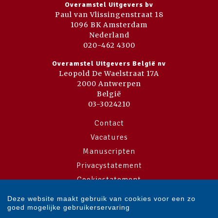
Overamstel Uitgevers bv
Paul van Vlissingenstraat 18
1096 BK Amsterdam
Nederland
020-462 4300
Overamstel Uitgevers België nv
Leopold De Waelstraat 17A
2000 Antwerpen
België
03-3024210
Contact
Vacatures
Manuscripten
Privacystatement
Cookiestatement
Cookie-instellingen
Deze website maakt gebruik van cookies voor een zo
goed mogelijke gebruikerservaring